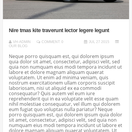
Nire tmas kite traverunt lector legere legunt
VH-ADMIN
COMMENT: 0
JUL 27 2015
OUR BLOG
Neque porro quisquam est, qui dolorem ipsum
quia dolor sit amet, consectetur, adipisci velit, sed
quia non numquam eius modi tempora incidunt ut
labore et dolore magnam aliquam quaerat
voluptatem. Ut enim ad minima veniam, quis
nostrum exercitationem ullam corporis suscipit
laboriosam, nisi ut aliquid ex ea commodi
consequatur? Quis autem vel eum iure
reprehenderit qui in ea voluptate velit esse quam
nihil molestiae consequatur, vel illum qui dolorem
eum fugiat quo voluptas nulla pariatur? Neque
porro quisquam est, qui dolorem ipsum quia dolor
sit amet, consectetur, adipisci velit, sed quia non
numquam eius modi tempora incidunt ut labore et
dolore magnam aliquam quaerat voluptatem. Ut