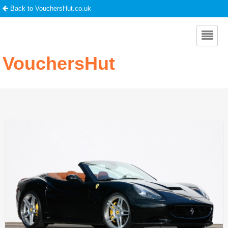
Back to VouchersHut.co.uk
VouchersHut