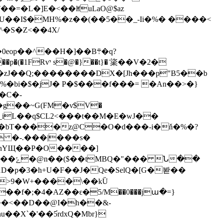
=�L�]E�<��lͣfuLaO@$az
�S�Z<��4X/
op��^��H�]��B܊�q?
%�bi�$�jJ� P�$���f���= �An��>�}
�C�-
_iL��q$CL2<���t��M�E�wJ��
�O�bT����z@C�O�d���-i�ň�%�?
! �-.���|���s�
phYЩ��P�O����]
D�p�3�һ+U�F��J�Qe�SelQ�[G�봗��
 >9�W+����\��kȔ
�f�;�4�AZ��ԑ�5/M��0���jա�=}
��<��D��@I�h��&-
�X`�'��5֙rdxQ�Mbr}